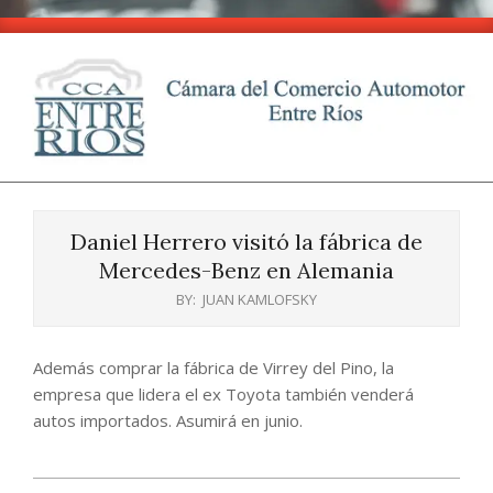
Skip
to
content
CCA
Primary
-
Navigation
Entre
Daniel Herrero visitó la fábrica de
Menu
Ríos
Mercedes-Benz en Alemania
BY:
JUAN KAMLOFSKY
Además comprar la fábrica de Virrey del Pino, la
empresa que lidera el ex Toyota también venderá
autos importados. Asumirá en junio.
2025-