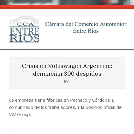
Skip
to
content
CCA
Primary
-
Navigation
Entre
Crisis en Volkswagen Argentina:
Menu
Ríos
denuncian 300 despidos
BY:
La empresa tiene fábricas en Pacheco y Córdoba. El
comunicado de los trabajadores. Y la posición oficial de
VW Group.
2024-