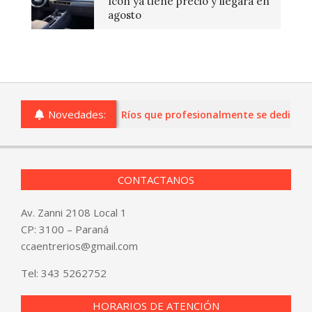
Icon ya tiene precio y llegará en
agosto
Novedades:
s o comercios de Entre Ríos que profesionalmente se dediquen a 
CONTACTANOS
Av. Zanni 2108 Local 1
CP: 3100 – Paraná
ccaentrerios@gmail.com
Tel:
343 5262752
HORARIOS DE ATENCIÓN