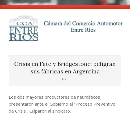
Skip
to
content
CCA
Primary
-
Navigation
Entre
Crisis en Fate y Bridgestone: peligran
Menu
Ríos
sus fábricas en Argentina
BY:
Los dos mayores productores de neumáticos
presentaron ante el Gobierno el “Proceso Preventivo
de Crisis”. Culparon al sindicato.
2024-