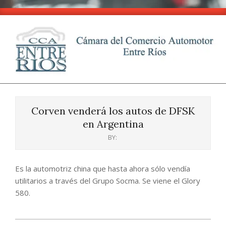
Skip
to
content
CCA
Primary
-
Navigation
Entre
Corven venderá los autos de DFSK
Menu
Ríos
en Argentina
BY:
Es la automotriz china que hasta ahora sólo vendía
utilitarios a través del Grupo Socma. Se viene el Glory
580.
2024-