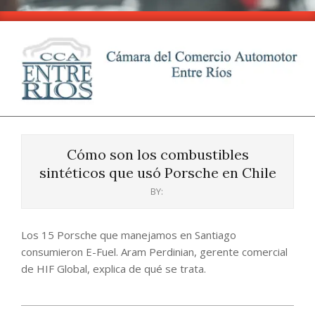
Skip
to
content
CCA
Primary
-
Navigation
Entre
Cómo son los combustibles
Menu
Ríos
sintéticos que usó Porsche en Chile
BY:
Los 15 Porsche que manejamos en Santiago
consumieron E-Fuel. Aram Perdinian, gerente comercial
de HIF Global, explica de qué se trata.
2024-