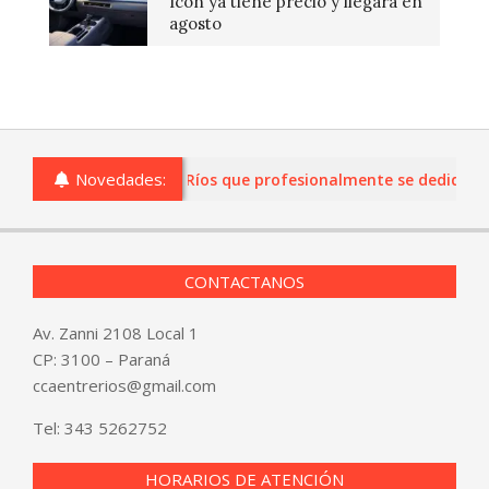
Icon ya tiene precio y llegará en
agosto
Novedades:
 o comercios de Entre Ríos que profesionalmente se dediquen a l
CONTACTANOS
Av. Zanni 2108 Local 1
CP: 3100 – Paraná
ccaentrerios@gmail.com
Tel:
343 5262752
HORARIOS DE ATENCIÓN