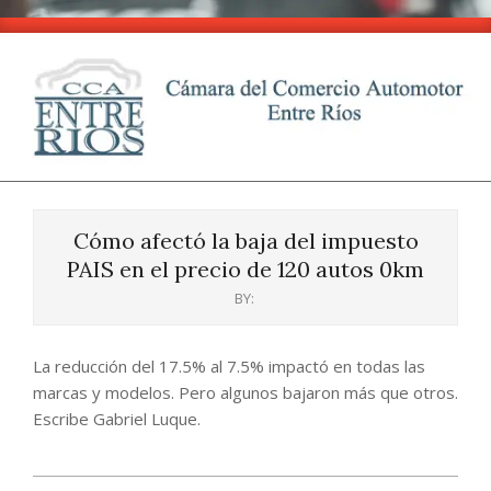
Skip
to
content
CCA
Primary
-
Navigation
Entre
Cómo afectó la baja del impuesto
Menu
Ríos
PAIS en el precio de 120 autos 0km
BY:
La reducción del 17.5% al 7.5% impactó en todas las
marcas y modelos. Pero algunos bajaron más que otros.
Escribe Gabriel Luque.
2024-