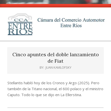
Skip
to
content
CCA
Primary
-
Navigation
Entre
Cinco apuntes del doble lanzamiento
Menu
Ríos
de Fiat
BY:
JUAN KAMLOFSKY
Stellantis habló hoy de los Cronos y Argo (2025). Pero
también de la Titano nacional, el 600 polaco y el ministro
Caputo. Todo lo que se dijo en La Ellerstina.
2025-