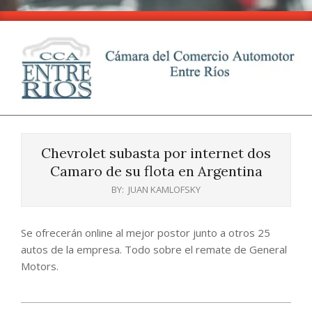
Skip
to
content
CCA
Primary
-
Navigation
Entre
Chevrolet subasta por internet dos
Menu
Ríos
Camaro de su flota en Argentina
BY:
JUAN KAMLOFSKY
Se ofrecerán online al mejor postor junto a otros 25
autos de la empresa. Todo sobre el remate de General
Motors.
2025-