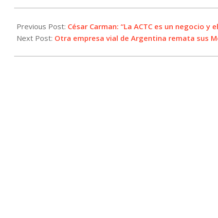
2024-
07-
Previous Post:
César Carman: “La ACTC es un negocio y e
25
Next Post:
Otra empresa vial de Argentina remata sus 