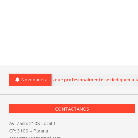
Novedades:
mercios de Entre Ríos que profesionalmente se dediquen a la com
CONTACTANOS
Av. Zanni 2108 Local 1
CP: 3100 – Paraná
ccaentrerios@gmail.com