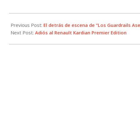
2025-
07-
Previous Post:
El detrás de escena de “Los Guardrails As
28
Next Post:
Adiós al Renault Kardian Premier Edition