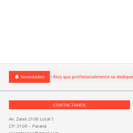
Novedades:
o comercios de Entre Ríos que profesionalmente se dediquen a l
CONTACTANOS
Av. Zanni 2108 Local 1
CP: 3100 – Paraná
ccaentrerios@gmail.com