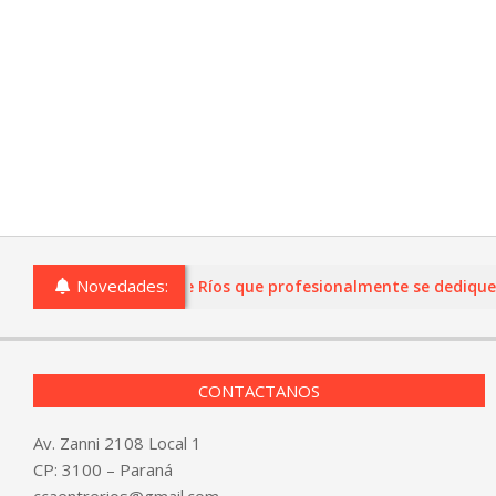
Novedades:
o comercios de Entre Ríos que profesionalmente se dediquen a l
CONTACTANOS
Av. Zanni 2108 Local 1
CP: 3100 – Paraná
ccaentrerios@gmail.com