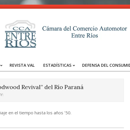
CCA
-
REVISTA VAL
ESTADÍSTICAS
DEFENSA DEL CONSUMI
Entre
Primary
Navigation
Ríos
Menu
odwood Revival” del Río Paraná
Y:
aje en el tiempo hasta los años ’50.