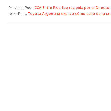
2024-
09-
Previous Post:
CCA Entre Ríos fue recibida por el Directo
17
Next Post:
Toyota Argentina explicó cómo salió de la cris