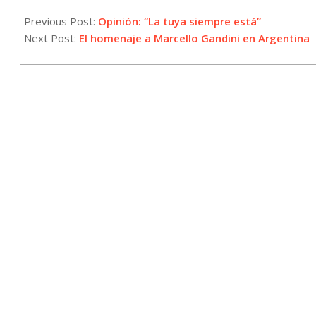
2024-
05-
Previous Post:
Opinión: “La tuya siempre está”
28
Next Post:
El homenaje a Marcello Gandini en Argentina