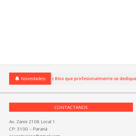
Novedades:
o comercios de Entre Ríos que profesionalmente se dediquen a l
CONTACTANOS
Av. Zanni 2108 Local 1
CP: 3100 – Paraná
ccaentrerios@gmail.com