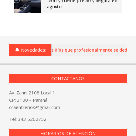
Icon ya tiene precio y llegará en
agosto
Novedades:
s o comercios de Entre Ríos que profesionalmente se dediquen a
CONTACTANOS
Av. Zanni 2108 Local 1
CP: 3100 – Paraná
ccaentrerios@gmail.com
Tel:
343 5262752
HORARIOS DE ATENCIÓN