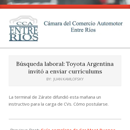
Skip
to
content
CCA
Primary
-
Navigation
Entre
Búsqueda laboral: Toyota Argentina
Menu
Ríos
invitó a enviar currículums
BY:
JUAN KAMLOFSKY
La terminal de Zárate difundió esta mañana un
instructivo para la carga de CVs. Cómo postularse.
2025-
04-
Previous Post:
Guía completa de Car Meet Buenos