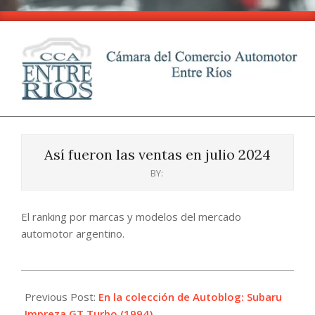
Skip
to
content
CCA
Primary
-
Navigation
Entre
Así fueron las ventas en julio 2024
Menu
Ríos
BY:
El ranking por marcas y modelos del mercado
automotor argentino.
2024-
07-
Previous Post:
En la colección de Autoblog: Subaru
31
Impreza GT Turbo (1994)