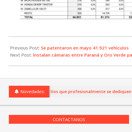
2026-
06-
Previous Post:
Se patentaron en mayo 41.921 vehículos
02
Next Post:
Instalan cámaras entre Paraná y Oro Verde par
Novedades:
rcios de Entre Ríos que profesionalmente se dediquen a la come
CONTACTANOS