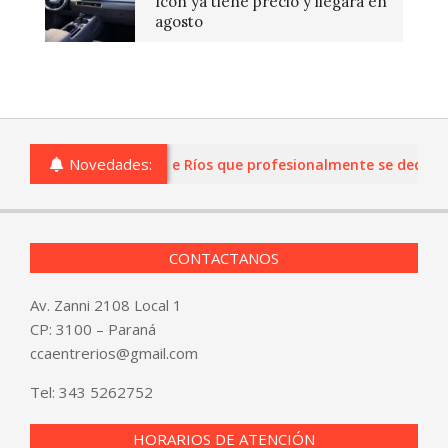
Icon ya tiene precio y llegará en
agosto
Novedades:
as o comercios de Entre Ríos que profesionalmente se dediquen a
CONTACTANOS
Av. Zanni 2108 Local 1
CP: 3100 – Paraná
ccaentrerios@gmail.com
Tel:
343 5262752
HORARIOS DE ATENCIÓN