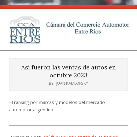
Skip
to
content
CCA
Primary
-
Navigation
Entre
Así fueron las ventas de autos en
Menu
Ríos
octubre 2023
BY:
JUAN KAMLOFSKY
El ranking por marcas y modelos del mercado
automotor argentino.
2024-
04-
Previous Post:
Así fueron las ventas de autos en