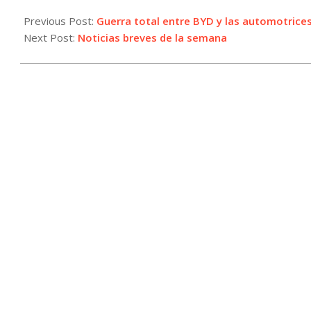
2025-
07-
Previous Post:
Guerra total entre BYD y las automotrices 
31
Next Post:
Noticias breves de la semana