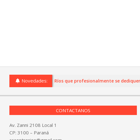
Novedades:
o comercios de Entre Ríos que profesionalmente se dediquen a la
CONTACTANOS
Av. Zanni 2108 Local 1
CP: 3100 – Paraná
ccaentrerios@gmail.com