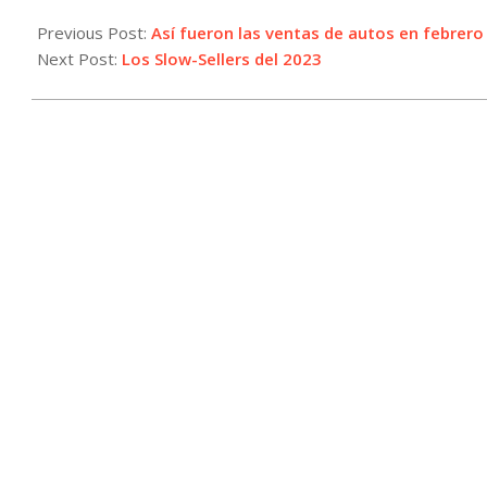
2024-
04-
Previous Post:
Así fueron las ventas de autos en febrero
22
Next Post:
Los Slow-Sellers del 2023