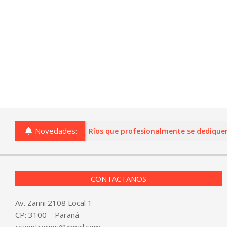
Novedades:
o comercios de Entre Ríos que profesionalmente se dediquen a la
CONTACTANOS
Av. Zanni 2108 Local 1
CP: 3100 – Paraná
ccaentrerios@gmail.com