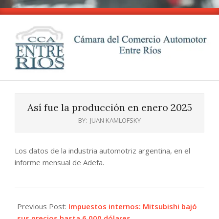
Skip
to
content
CCA
Primary
-
Navigation
Entre
Así fue la producción en enero 2025
Menu
Ríos
BY:
JUAN KAMLOFSKY
Los datos de la industria automotriz argentina, en el
informe mensual de Adefa.
2025-
02-
Previous Post:
Impuestos internos: Mitsubishi bajó
06
sus precios hasta 6.000 dólares