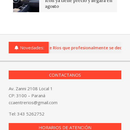
Icon ya tiene precio y llegará en
agosto
Novedades:
s o comercios de Entre Ríos que profesionalmente se dediquen a
CONTACTANOS
Av. Zanni 2108 Local 1
CP: 3100 – Paraná
ccaentrerios@gmail.com
Tel:
343 5262752
HORARIOS DE ATENCIÓN