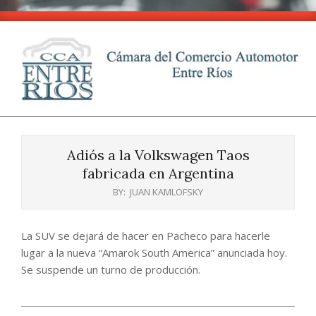
Skip
to
content
CCA
Primary
-
Navigation
Entre
Adiós a la Volkswagen Taos
Menu
Ríos
fabricada en Argentina
BY:
JUAN KAMLOFSKY
La SUV se dejará de hacer en Pacheco para hacerle
lugar a la nueva “Amarok South America” anunciada hoy.
Se suspende un turno de producción.
2025-